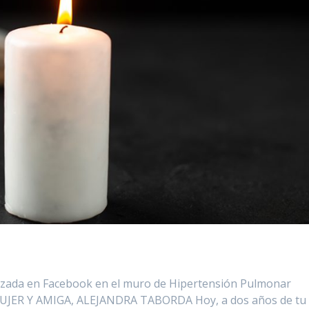
lizada en Facebook en el muro de Hipertensión Pulmonar
R Y AMIGA, ALEJANDRA TABORDA Hoy, a dos años de tu