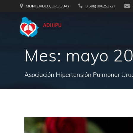
Saltar
MONTEVIDEO, URUGUAY
(+598) 096252721
al
contenido
Mes:
mayo 2
Asociación Hipertensión Pulmonar Ur